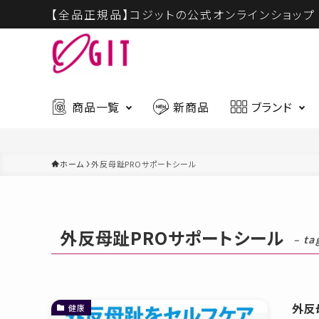
【全品正規品】コジットの公式オンラインショップ
商品一覧
新商品
ブランド
ホーム
外反母趾PROサポートシール
ハウスウェア
ビュー
最新入荷アイテムはこちら
外反母趾PROサポートシール
ギフト
慶弔商
– ta
CICA
ハウスウェア
ビューティー
外反
健康