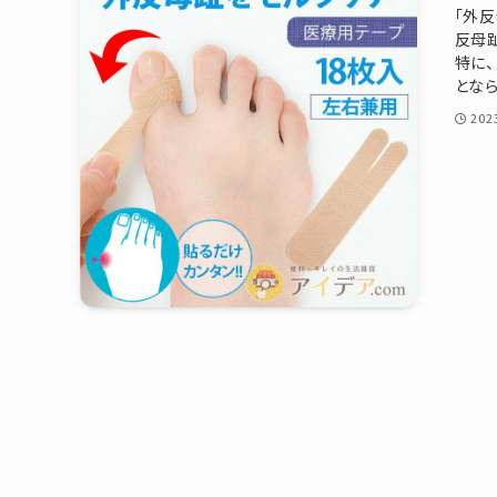
「外
ファッション
反母
特に
ベビー・キッズ
となら
20
ギフト
慶弔商品
ブランド
SALE
コンテンツ
INFORMATIOM
ご利用ガイド