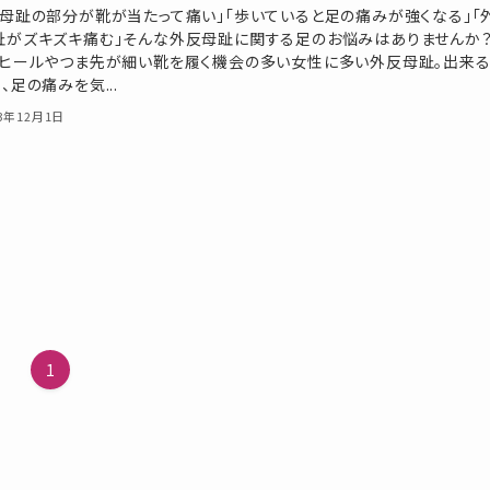
反母趾の部分が靴が当たって痛い」「歩いていると足の痛みが強くなる」「
趾がズキズキ痛む」そんな外反母趾に関する足のお悩みはありませんか
、ヒールやつま先が細い靴を履く機会の多い女性に多い外反母趾。出来る
、足の痛みを気...
23年12月1日
1