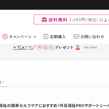
送料無料
3,980円（税込）
card_giftcard
キャンペーン
定期購入
お問い合わせ
最新入荷アイテムはこちら
ティー
ファッション
品
ブランド
g –
muchu muchu
Primo
お
母趾の簡単セルフケアにおすすめ！外反母趾PROサポートシー