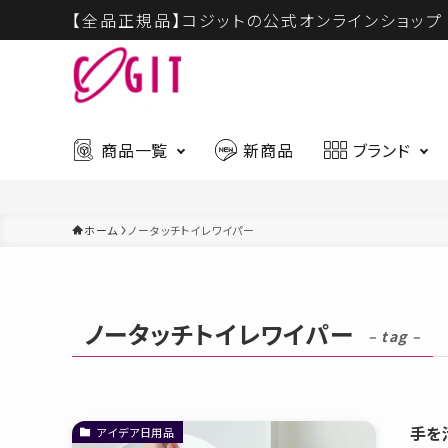
【全品正規品】コジットの公式オンラインショップ
商品一覧
新商品
ブランド
ホーム
ノータッチトイレワイパー
ハウスウェア
ビュー
最新入荷アイテムはこちら
ノータッチトイレワイパー
ギフト
慶弔商
– tag –
CICA
ハウスウェア
ビューティー
手を
アイデア日用品