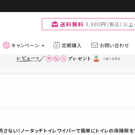
送料無料
3,980円（税込）
card_giftcard
キャンペーン
定期購入
お問い合わせ
最新入荷アイテムはこちら
ティー
ファッション
品
ブランド
muchu muchu
Primo
お
汚さない！ノータッチトイレワイパーで簡単にトイレの床掃除を