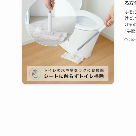
る方
ファッション
手を
けど
ベビー・キッズ
ける
「手間
ギフト
20
慶弔商品
ブランド
SALE
コンテンツ
INFORMATIOM
ご利用ガイド