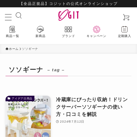
【全品正規品】コジットの公式オンラインショップ
商品一覧
新商品
ブランド
キャンペーン
定期購入
ホーム
ソソギーナ
ソソギーナ
– tag –
最新入荷アイテムはこちら
ハウスウェア
冷蔵庫にぴったり収納！ドリン
アイデア日用品
クサーバーソソギーナの使い
ビューティー
方・口コミを解説
2024年7月12日
ファッション