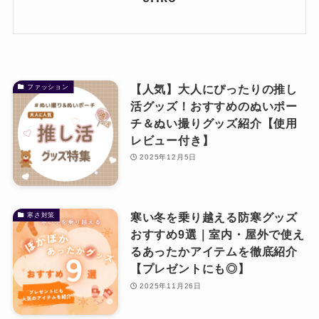
ベビー・キッズ
ギフト
慶弔商品
【人気】大人にぴったりの推し
ファッション
活グッズ！おすすめのぬいポー
ブランド
チ＆ぬい撮りグッズ紹介【使用
レビュー付き】
SALE
2025年12月5日
コンテンツ
寒い冬を乗り越える防寒グッズ
寒さ対策
INFORMATIOM
おすすめ9選｜室内・屋外で使え
るあったかアイテムを徹底紹介
ご利用ガイド
【プレゼントにも◎】
プライバシーポリシー
2025年11月26日
特定商取引法について