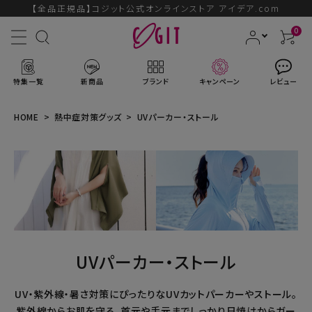
【全品正規品】コジット公式オンラインストア アイデア.com
0
特集一覧
新商品
ブランド
キャンペーン
レビュー
HOME
熱中症対策グッズ
UVパーカー・ストール
ACCOUNT MENU
ようこそ ゲスト 様
ログイン
会員登録
UVパーカー・ストール
ブランドから探す
UV・紫外線・暑さ対策にぴったりなUVカットパーカーやストール。
新商品
紫外線からお肌を守る。首元や手元までしっかり日焼けからガー