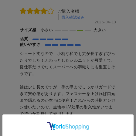
ご購入者様
購入確認済み
2026-04-13
サイズ感
小さい
大きい
品質
使いやすさ
ショート丈なので、小柄な私でも丈が長すぎずぴっ
たりでした！ふわっとしたシルエットが可愛くて、
庭仕事だけでなくスーパーへの羽織りにも重宝しそ
うです。
袖は少し長めですが、手の甲までしっかりガードで
きて安心感があります。ファスナーを上げれば口元
まで隠れるのが本当に便利！これからの時期ガシガ
シ使いたいので、生地やUV効果の耐久性がいつま
で持つか期待して愛用します。