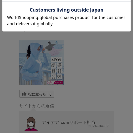
商品：
UVパーカー サンブロックラボ 爽壁plus
フェイスガードUVパーカー コジット チャコー
ルグレー 092078
役に立った
0
サイトからの返信
アイデア.comサポート担当
2026-04-17