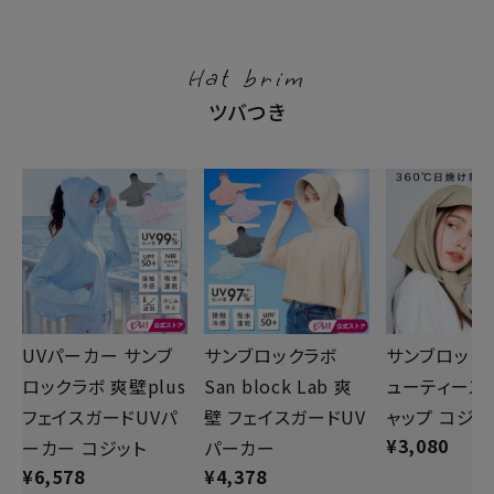
Hat brim
ツバつき
UVパーカー サンブ
サンブロックラボ
サンブロック
ロックラボ 爽壁plus
San block Lab 爽
ューティース
フェイスガードUVパ
壁 フェイスガードUV
ャップ コジッ
¥
3,080
ーカー コジット
パーカー
¥
6,578
¥
4,378