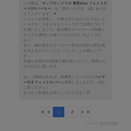
この度は「
サンブロックラボ 爽壁plus フェイスガ
ードUVパーカー
」をご購入いただき、誠にありが
とうございます！🌟
レビューを拝見し、小柄な方にもぴったりなショ
ート丈や、さまざまなシーンでのご活用について
共感いたしました。庭仕事やスーパーへの羽織り
としても便利にお使いいただけているようです
ね！
また、袖の長さやファスナー部分の設計が安心感
を与えるポイントとなっていることが嬉しいで
す。
今後も生地やUV効果の耐久性についてご期待いた
だければと思います。
もしご興味があれば、同爽壁シリーズから
バイザ
ー付きフェイスカバー
も登場しましたので、ぜひ
ご覧ください！
またのご利用をお待ちしております！😊
​1
​2