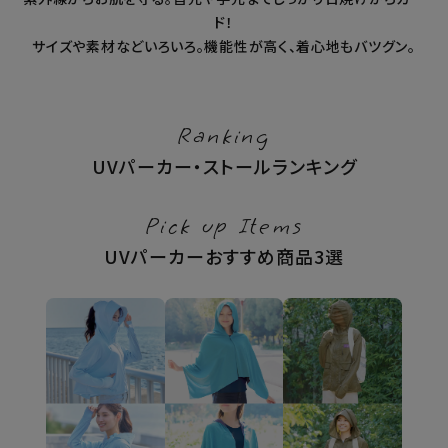
ド！
暑さ・紫外線対策グッズ
サイズや素材などいろいろ。機能性が高く、着心地もバツグン。
推し活グッズ
Ranking
掃除グッズ
UVパーカー・ストールランキング
生活雑貨
Pick up Items
ビューティー
UVパーカーおすすめ商品3選
ボディメイクグッズ
ファッション
アウトドア・トラベル
インテリア