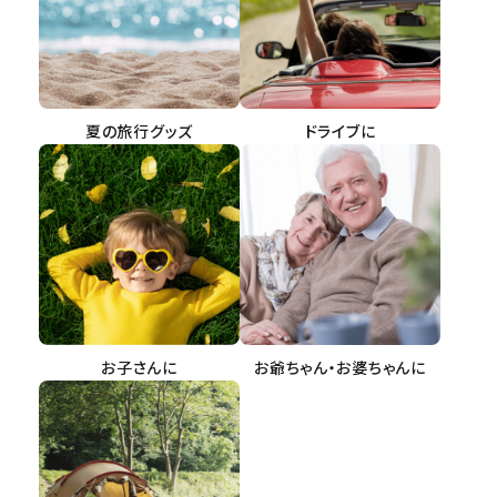
インテリア
健康
夏の旅行グッズ
ドライブに
カテゴリ一覧
お悩み解決コラム
INFORMATION
ご利用ガイド
お子さんに
お爺ちゃん・お婆ちゃんに
プライバシーポリシー
特定商取引法について
会社概要
お問い合わせ