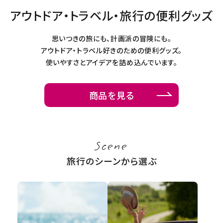
アウトドア・トラベル・旅行の便利グッズ
新商品
思いつきの旅にも、計画派の冒険にも。
暑さ・紫外線対策グッズ
アウトドア・トラベル好きのための便利グッズ。
使いやすさとアイデアを詰め込んでいます。
推し活グッズ
掃除グッズ
商品を見る
生活雑貨
ビューティー
Scene
旅行のシーンから選ぶ
ボディメイクグッズ
ファッション
アウトドア・トラベル