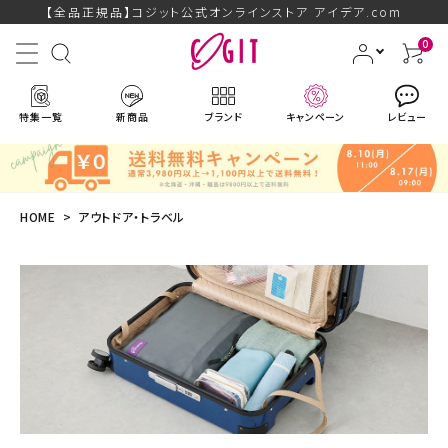
【全品正規品】コジット公式オンラインストア アイデア.com
0
特集一覧
新商品
ブランド
キャンペーン
レビュー
HOME
アウトドア・トラベル
ACCOUNT MENU
ようこそ ゲスト 様
ログイン
会員登録
ブランドから探す