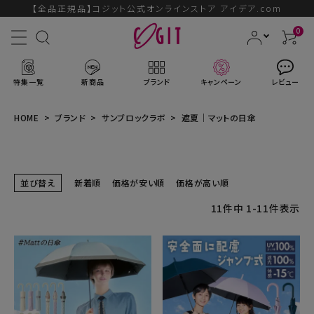
【全品正規品】コジット公式オンラインストア アイデア.com
0
特集一覧
新商品
ブランド
キャンペーン
レビュー
HOME
ブランド
サンブロックラボ
遮夏｜マットの日傘
ACCOUNT MENU
並び替え
新着順
価格が安い順
価格が高い順
ようこそ ゲスト 様
11
件中
1
-
11
件表示
ログイン
会員登録
ブランドから探す
新商品