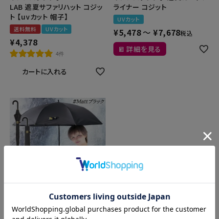
LAB 遮夏サファリハット コジッ
ライナー コジット
ト 【uvカット 帽子】
UVカット
送料無料
UVカット
¥
5,478
〜
¥
7,678
税込
¥
4,378
詳細を見る
4件
カートに入れる
【マットさんコラボカラー】 サン
ブロックラボ Sun Block Lab