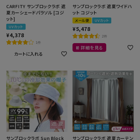
CARFITY サンブロックラボ 遮
サンブロックラボ 遮夏ワイドハ
夏カーシェードパラソル [コジ
ット コジット
ット]
メール便
UVカット
UVカット
¥
5,478
¥
4,378
2件
1件
詳細を見る
カートに入れる
サンブロックラボ Sun Block
サンブロックラボ 遮夏カーテン