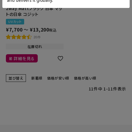
遮夏クール晴雨兼用傘 2段
2way Mattブラック 日傘 マッ
トの日傘 コジット
UVカット
¥
7,700
〜
¥
13,200
税込
20件
在庫切れ
詳細を見る
並び替え
新着順
価格が安い順
価格が高い順
11
件中
1
-
11
件表示