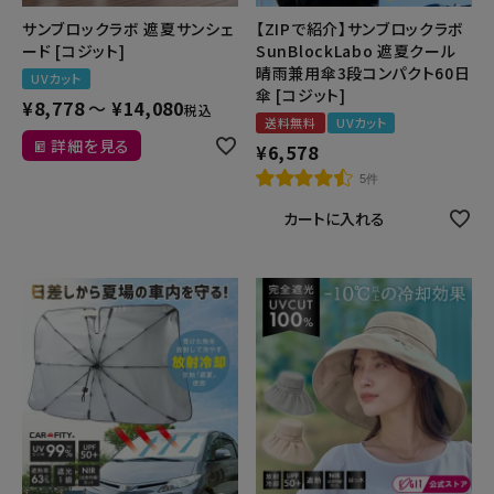
サンブロックラボ 遮夏サンシェ
【ZIPで紹介】サンブロックラボ
ード [コジット]
SunBlockLabo 遮夏クール
晴雨兼用傘3段コンパクト60日
UVカット
傘 [コジット]
¥
8,778
〜
¥
14,080
税込
送料無料
UVカット
詳細を見る
¥
6,578
5件
カートに入れる