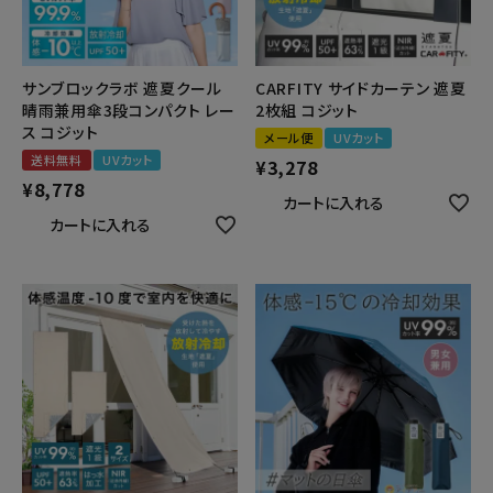
健康
サンブロックラボ 遮夏クール
CARFITY サイドカーテン 遮夏
カテゴリ一覧
晴雨兼用傘3段コンパクト レー
2枚組 コジット
ス コジット
メール便
UVカット
お悩み解決コラム
送料無料
UVカット
¥
3,278
¥
8,778
カートに入れる
INFORMATION
カートに入れる
ご利用ガイド
プライバシーポリシー
特定商取引法について
会社概要
お問い合わせ