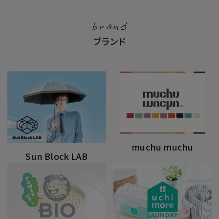
brand
ブランド
muchu muchu
Sun Block LAB