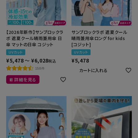
暑さ・紫外線対策グッズ
推し活グッズ
【2026年新作】サンブロックラ
サンブロックラボ 遮夏クール
ボ 遮夏クール晴雨兼用傘 日
晴雨兼用傘ロング for kids
掃除グッズ
傘 マットの日傘 コジット
[コジット]
UVカット
UVカット
生活雑貨
¥
5,478
〜
¥
6,028
¥
5,478
税込
158件
カートに入れる
ビューティー
詳細を見る
ボディメイクグッズ
ファッション
アウトドア・トラベル
インテリア