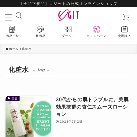
【全品正規品】コジットの公式オンラインショップ
商品一覧
新商品
ブランド
キャンペーン
定期購入
ホーム
化粧水
化粧水
– tag –
最新入荷アイテムはこちら
ハウスウェア
30代からの肌トラブルに。美肌
美容
効果抜群の杏仁スムーズローシ
ビューティー
ョン
2023年9月2日
ファッション