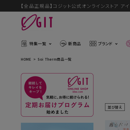
【全品正規品】コジット公式オンラインストア アイ
特集一覧
新商品
ブランド
HOME
Soi Therm商品一覧
ACCOUNT MENU
メディア掲載アイテム
暑さ・紫
ようこそ ゲスト 様
推し活グッズ
掃除グッ
muchu much
ログイン
会員登録
並び替え
防災グッズ
ボディケ
ブランドから探す