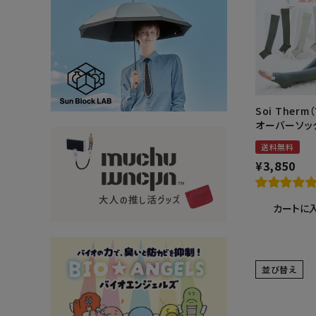
大量購入・法人
新商品
暑さ・紫外線対策グッズ
推し活グッズ
Soi Ther
掃除グッズ
オーバーソッ
送料無料
生活雑貨
¥
3,850
ビューティー
カートに
ボディメイクグッズ
ファッション
並び替え
アウトドア・トラベル