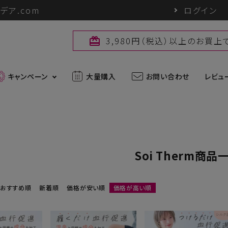
デア.com
ログイン
3,980円（税込）以上のお買
card_giftcard
キャンペーン
大量購入
お問い合わせ
レビュ
最新入荷アイテム
Soi Therm商品
外線対策グッズ
ブランド一覧
ズ
アウトドアグッズ
u
パワーバイオ
uc
Sun Block LAB
おすすめ順
新着順
価格が安い順
価格が高い順
アグッズ
ヘアケアグッズ