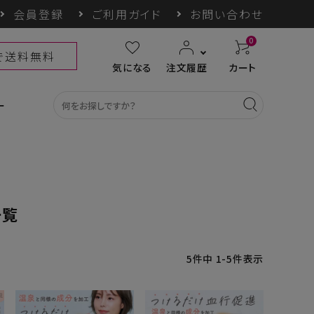
会員登録
ご利用ガイド
お問い合わせ
0
上で送料無料
気になる
注文履歴
カート
ー
一覧
カテゴリ一覧
収納グッズ
COGIT防災
himore
THE TOOL LAB
5
件中
1
-
5
件表示
ギフト