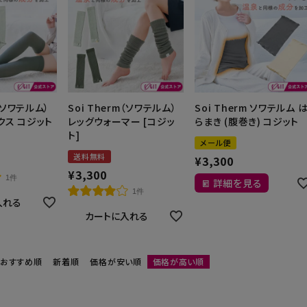
m（ソワテルム）
Soi Therm（ソワテルム）
Soi Therm ソワテルム 
クス コジット
レッグウォーマー [コジッ
らまき (腹巻き) コジット
ト]
メール便
送料無料
¥
3,300
¥
3,300
1件
詳細を見る
1件
入れる
カートに入れる
おすすめ順
新着順
価格が安い順
価格が高い順