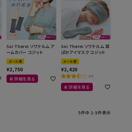
は
Soi Therm ソワテルム ア
Soi Therm ソワテルム 耳
ームカバー コジット
ぽかアイマスク コジット
メール便
メール便
¥
2,750
¥
2,420
3件
詳細を見る
詳細を見る
5
件中
1
-
5
件表示