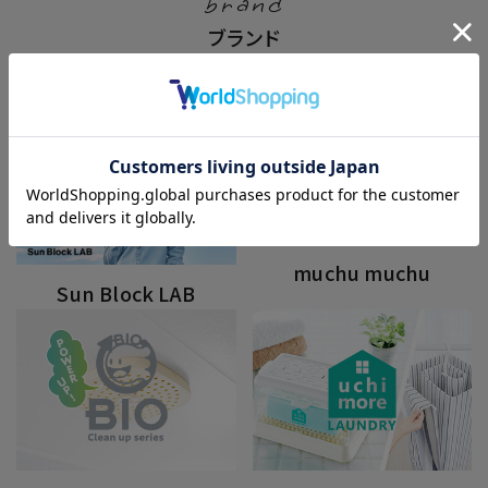
brand
ブランド
muchu muchu
Sun Block LAB