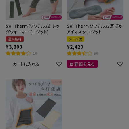
健康
Soi Therm（ソワテルム） レッ
Soi Therm ソワテルム 耳ぽか
カテゴリ一覧
グウォーマー [コジット]
アイマスク コジット
送料無料
メール便
お悩み解決コラム
¥
3,300
¥
2,420
1件
3件
INFORMATION
カートに入れる
詳細を見る
ご利用ガイド
プライバシーポリシー
特定商取引法について
会社概要
お問い合わせ