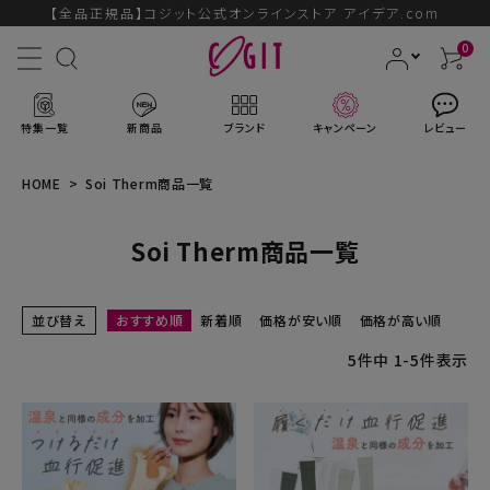
【全品正規品】コジット公式オンラインストア アイデア.com
0
特集一覧
新商品
ブランド
キャンペーン
レビュー
HOME
Soi Therm商品一覧
Soi Therm商品一覧
ACCOUNT MENU
ようこそ ゲスト 様
並び替え
おすすめ順
新着順
価格が安い順
価格が高い順
ログイン
会員登録
5
件中
1
-
5
件表示
ブランドから探す
新商品