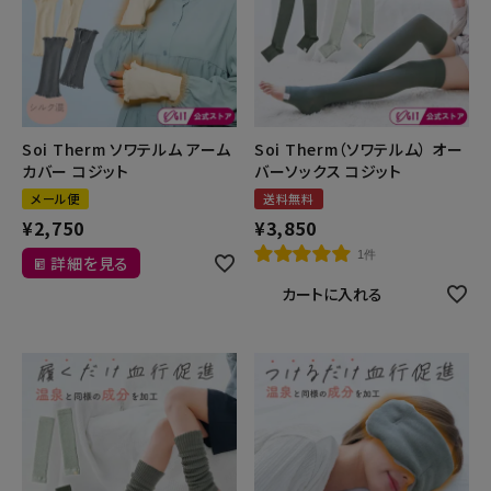
暑さ・紫外線対策グッズ
推し活グッズ
掃除グッズ
Soi Therm ソワテルム アーム
Soi Therm（ソワテルム） オー
カバー コジット
バーソックス コジット
メール便
送料無料
生活雑貨
¥
2,750
¥
3,850
1件
ビューティー
詳細を見る
カートに入れる
ボディメイクグッズ
ファッション
アウトドア・トラベル
インテリア