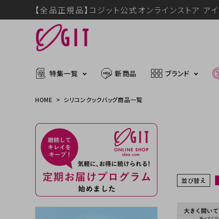
【全品正規品】コジット公式オンラインストア アイ
特集一覧
新商品
ブランド
HOME
シリコンクックバッグ商品一覧
ACCOUNT MENU
メディア掲載アイテム
暑さ・紫
ようこそ ゲスト 様
推し活グッズ
掃除グッ
muchu much
ログイン
会員登録
並び替え
防災グッズ
ボディケ
ブランドから探す