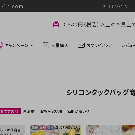
デア.com
ログイン
3,980円（税込）以上のお買
card_giftcard
キャンペーン
大量購入
お問い合わせ
レビュ
最新入荷アイテム
シリコンクックバッグ
外線対策グッズ
ブランド一覧
ズ
アウトドアグッズ
u
パワーバイオ
uc
Sun Block LAB
おすすめ順
新着順
価格が安い順
価格が高い順
アグッズ
ヘアケアグッズ