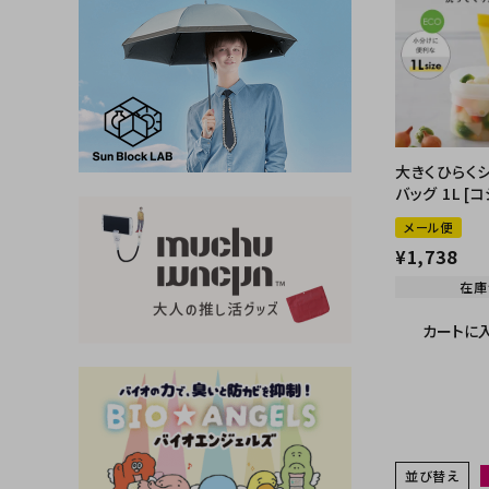
大量購入・法人
新商品
暑さ・紫外線対策グッズ
推し活グッズ
大きくひらく
掃除グッズ
バッグ 1L [
メール便
生活雑貨
¥
1,738
在庫
ビューティー
カートに
ボディメイクグッズ
ファッション
アウトドア・トラベル
並び替え