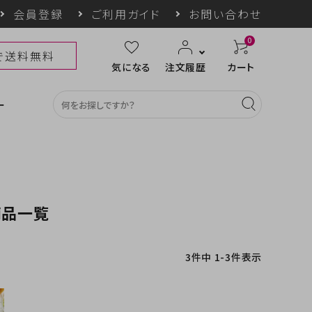
会員登録
ご利用ガイド
お問い合わせ
0
上で送料無料
気になる
注文履歴
カート
ー
商品一覧
カテゴリ一覧
収納グッズ
COGIT防災
himore
THE TOOL LAB
3
件中
1
-
3
件表示
ギフト