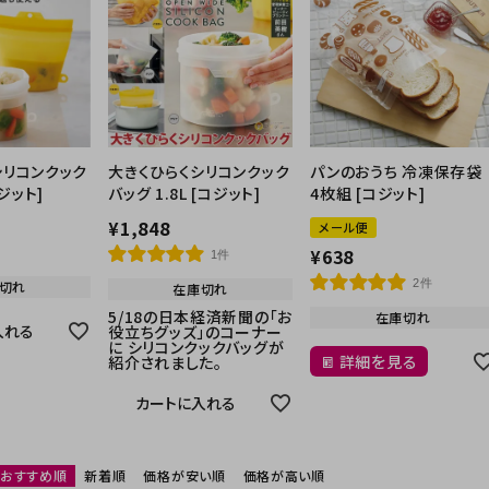
シリコンクック
大きくひらくシリコンクック
パンのおうち 冷凍保存袋
コジット]
バッグ 1.8L [コジット]
4枚組 [コジット]
¥
1,848
メール便
¥
638
1件
2件
切れ
在庫切れ
5/18の日本経済新聞の「お
在庫切れ
入れる
役立ちグッズ」のコーナー
に シリコンクックバッグが
詳細を見る
紹介されました。
カートに入れる
おすすめ順
新着順
価格が安い順
価格が高い順