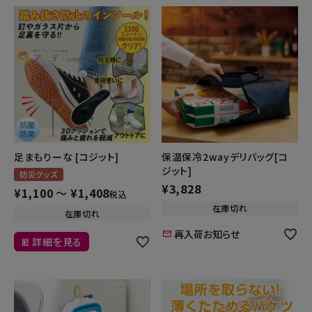
足まもりーな [コジット]
保温保冷2wayデリバッグ[コ
ジット]
防災グッズ
¥
3,828
¥
1,100
〜
¥
1,408
税込
在庫切れ
在庫切れ
再入荷お知らせ
詳細を見る