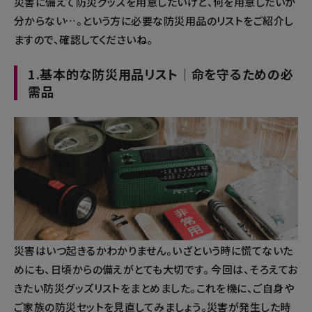
災害に備えて防災グッズを用意したいけど、何を用意したいか
から見返す際に便利で
仕様🤩 安全に避難できる
使用可能！ 置いてランタ
╍ ╍ ╍ ╍ ╍ ╍ ╍ ╍ ╍
分からない…。という方に必要な防災用品のリストをご紹介し
す。 ╍ ╍ ╍ ╍ ╍ ╍ ╍
浸水10cm以下の目安にも
ンのように使ったり、 持
╍ ╍ ╍ ╍ ╍ ╍ ╍ ╍ ╍
ますので、確認してくださいね。
╍ ╍ ╍ ╍ ╍ ╍ ╍ ╍ ╍
なるんです！👩🏻‍🚒✨ ●
って懐中電灯🔦のように
╍ ╍ ╍ 最後までご覧頂
╍ ╍ ╍ ╍ ╍ ╍ ╍ オン
背面の面ファスナーを外
使ったり、 吊るしてリビ
きありがとうございます
1.基本的な防災用品リスト｜命を守るための必
ラインストアは、
すと、 リュックのベルト
ング照明💡のように使っ
😭🧡皆様のコメント、 な
需品
@official_cogit こちらの
が内蔵！ サッと引き出す
たり、卓上にしてスタン
んでも嬉しいのでお待ち
URLから。 ╍ ╍ ╍ ╍
だけでリュックに早変わ
ドライトとして使った
してます◎ ╍ ╍ ╍ ╍
╍ ╍ ╍ ╍ ╍ ╍ ╍ ╍ ╍
り🎒 ベルトは調節可能で
り、、、 一般的なライト
╍ ╍ ╍ ╍ ╍ ╍ ╍ ╍ ╍
╍ ╍ ╍ ╍ ╍ ╍ ╍ ╍ ╍
す✌️ リュックにした際の
と比較しても、 より広範
╍ ╍ ╍ ╍ ╍ ╍ ╍ ╍ ╍
╍ #コジット #cogit #コ
持ち手やベルト部分の 耐
囲に強い光を出してくれ
╍ 保存していただくと、
ジット購入品 #暮らし #
荷重（約）12kgまでです
ます！ 使い方は無限大！
あとから見返す際に便利
主婦 #雑貨 #便利グッズ #
💫 ぜひ玄関スペースに備
一家に1ついかがでしょう
です。 ╍ ╍ ╍ ╍ ╍ ╍
アイデア #新商品 #防災
えておきましょう😊 ╍
か？？😊 ╍ ╍ ╍ ╍ ╍
╍ ╍ ╍ ╍ ╍ ╍ ╍ ╍ ╍
グッズ #アウトドアグッ
╍ ╍ ╍ ╍ ╍ ╍ ╍ ╍ ╍
╍ ╍ ╍ ╍ ╍ ╍ ╍ ╍ ╍
╍ ╍ ╍ ╍ ╍ ╍ ╍ ╍ オ
ズ #緊急時 #災害時 #プラ
╍ ╍ ╍ ╍ ╍ ╍ ╍ ╍ ╍
╍ ╍ ╍ ╍ ╍ ╍ ╍ ╍
ンラインストアは、
災害はいつ起きるかわかりません。いざという時に慌てないた
イベート空間 #テント #
╍ ╍ ╍ ╍ 最後までご覧
╍ 最後までご覧頂きあ
@official_cogit こちらの
めにも、日頃からの備えがとても大切です。 今回は、そろえてお
防災 #アウトドア女子 #
頂きありがとうございま
りがとうございます😭🧡
URLから。 ╍ ╍ ╍ ╍
きたい防災グッズリストをまとめました。これを機に、ご自身や
アウトドアライフ
す😭🧡皆様のコメント、
商品について気になる
╍ ╍ ╍ ╍ ╍ ╍ ╍ ╍ ╍
ご家族の防災セットを見直してみましょう。災害が発生した時
なんでも嬉しいのでお待