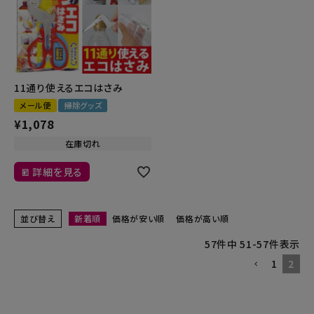
11通り使えるエコはさみ
メール便
掃除グッズ
¥
1,078
在庫切れ
詳細を見る
並び替え
新着順
価格が安い順
価格が高い順
57
件中
51
-
57
件表示
1
2