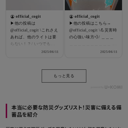
えやすいのも嬉しい🚗
防災バッグ(リュック)に
【セット内容】 本体・ロ
なるアイテム💪🏻 インテ
official_cogit
official_cogit
ープ(4本)・砂袋(4枚)・
リアに馴染むおしゃれな
▶他の投稿は
▶他の投稿はこちら→
ペグ(4本)・収納袋 ぜひ
デザインで 座面耐荷重
@official_cogit \これさえ
@official_cogit \💪災害時
防災グッズやアウトドア
（約）100kgまで大丈夫
あれば、他のライトは要
の心強い味方💨/ ＿＿＿
に 備えてみてはいかがで
🙆‍♀️ 座面を外すと、 防災
らない！？/ いつでもど
＿＿＿＿＿＿＿＿＿＿ 蒸
しょうか？💁🏼‍♀️ ╍ ╍ ╍
用品や衣服など収納可能
こでも自在に変形！ 多機
気のチカラで！HOT HOT
2025/06/11
2025/06/11
╍ ╍ ╍ ╍ ╍ ╍ ╍ ╍ ╍
👕👚 大容量約24L👏 2Lペ
能ランタン💡 ＿＿＿＿＿
PACK 3回分¥1,408円（税
╍ ╍ ╍ ╍ ╍ ╍ ╍ ╍ ╍
ットボトルが6本収納可能
＿＿＿＿＿＿＿＿ バッ！
込） ＿＿＿＿＿＿＿＿＿
╍ ╍ 最後までご覧頂き
💫 必要な防災グッズを
と広がる多角度LEDラン
＿＿＿＿ 電気やガスが止
ありがとうございます😭
ひとつに収納できるんで
もっと見る
タン ¥2,728(税込) ＿＿＿
まってしまった時、 温か
🧡商品について気になる
す😆✨ それだけではな
＿＿＿＿＿＿＿＿＿＿ 急
いご飯が食べられない…
事、分からない事等 皆様
く！ ●側面に反射タグが
な停電、キャンプ、枕元
🥲 そうならない為にも、
のコメント、お待ちして
付いているので、 暗くな
に光が欲しい時、 「バ
この子を置いておきた
ます◎ ╍ ╍ ╍ ╍ ╍ ╍
った避難時にも安心☺️✨
ッ！」と広がり明るくし
本当に必要な防災グッズリスト！災害に備える備
い！ 災害時だけではな
╍ ╍ ╍ ╍ ╍ ╍ ╍ ╍ ╍
●全面撥水生地で雨天で
てくれます！ ８つの点灯
く、 キャンプや釣りの時
蓄品を紹介
╍ ╍ ╍ ╍ ╍ ╍ ╍ ╍ 保
も中身が濡れにくく、 バ
モードと 自在に変形する
のお供にも⛺️ あったかい
存していただくと、 あと
ッグ底から約10cmは防水
羽ライトで、 好みの形で
ごはんを食べよう✨ ╍ ╍