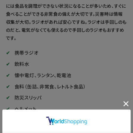
事、分からない事等 皆様
╍ ╍ ╍ ╍ ╍ ╍ ╍ ╍ ╍
ちしてます◎ ╍ ╍ ╍ ╍
には食品を調理ができない状況になることが多いため、すぐに
のコメント、お待ちして
╍ #コジット #コジット
╍ ╍ ╍ ╍ ╍ ╍ ╍ ╍ ╍
食べることができる非常食の備えが大切です。災害時は情報
ます◎ ╍ ╍ ╍ ╍ ╍ ╍
購入品 #暮らし #主婦 #雑
╍ ╍ ╍ ╍ ╍ ╍ ╍ ╍ ╍
収集が大切。ラジオがあれば安心ですね。ラジオは手回しのも
╍ ╍ ╍ ╍ ╍ ╍ ╍ ╍ ╍
貨 #cogit #アイデア #主
╍ 保存していただくと、
╍ ╍ ╍ ╍ ╍ ╍ ╍ ╍
婦の悩みを解決したい #
のだと、電気がなくても使えるので手回しのラジオもおすすめ
あとから見返す際に便利
保存していただくと、 あ
ライフスタイル #防災
です。
です。 ╍ ╍ ╍ ╍ ╍ ╍
とから見返す際に便利で
#HOTHOTPACK #温かい
╍ ╍ ╍ ╍ ╍ ╍ ╍ ╍ ╍
す。 ╍ ╍ ╍ ╍ ╍ ╍ ╍
ご飯 #災害対策 #停電 #キ
携帯ラジオ
╍ ╍ ╍ ╍ ╍ ╍ ╍ ╍ オ
╍ ╍ ╍ ╍ ╍ ╍ ╍ ╍ ╍
ャンプ #備え #防災用品 #
ンラインストアは、
飲料水
╍ ╍ ╍ ╍ ╍ ╍ ╍ オン
防災対策
@official_cogit こちらの
ラインストアは、
懐中電灯、ランタン、乾電池
URLから。 ╍ ╍ ╍ ╍
@official_cogit こちらの
╍ ╍ ╍ ╍ ╍ ╍ ╍ ╍ ╍
食料（缶詰、非常食、レトルト食品）
URLから。 ╍ ╍ ╍ ╍
╍ ╍ ╍ ╍ ╍ ╍ ╍ ╍ ╍
╍ ╍ ╍ ╍ ╍ ╍ ╍ ╍ ╍
防災スリッパ
╍ #コジット #コジット
╍ ╍ ╍ ╍ ╍ ╍ ╍ ╍ ╍
購入品 #コジット新商品
╍ #コジット #コジット
ヘルメット
#暮らし #主婦 #雑貨
購入品 #コジット新商品
#cogit防災 #避難 #防災 #
#暮らし #主婦 #雑貨 #便
2.基本的な防災用品リスト｜衛生・健康管理の
玄関 #防災グッズ #防災
利グッズ #アイデア #ラ
ために
用品 #避難グッズ #備蓄 #