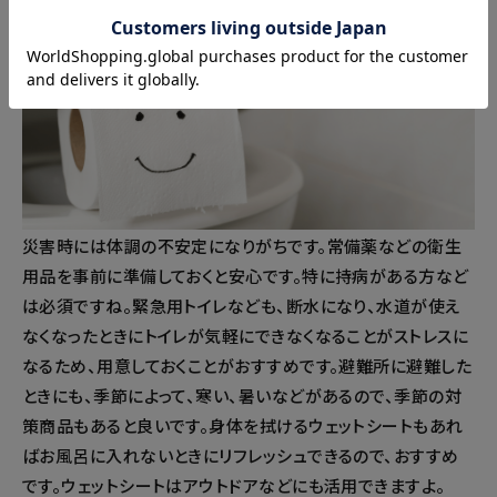
イト #ランタン #LED #
地震 #地震対策 #災害 #災
停電 #アウトドア #キャ
害対策 #台風 #防災リュ
ンプ #キャンプギア #寝
ック #玄関チェア #非常
室 #夜道 #災害 #災害グッ
時 #備え #備えあれば憂
ズ #防災 #防災グッズ #防
いなし #水害 #コジット
災対策 #キャンプグッズ
防災
災害時には体調の不安定になりがちです。常備薬などの衛生
用品を事前に準備しておくと安心です。特に持病がある方など
は必須ですね。緊急用トイレなども、断水になり、水道が使え
なくなったときにトイレが気軽にできなくなることがストレスに
なるため、用意しておくことがおすすめです。避難所に避難した
ときにも、季節によって、寒い、暑いなどがあるので、季節の対
策商品もあると良いです。身体を拭けるウェットシートもあれ
ばお風呂に入れないときにリフレッシュできるので、おすすめ
です。ウェットシートはアウトドアなどにも活用できますよ。