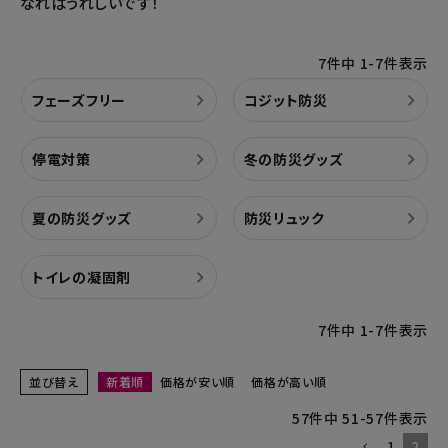
なればうれしいです！
7
件中
1
-
7
件表示
フェーズフリー
コジット防災
停電対策
冬の防災グッズ
夏の防災グッズ
防災リュック
トイレの凝固剤
7
件中
1
-
7
件表示
並び替え
新着順
価格が安い順
価格が高い順
57
件中
51
-
57
件表示
1
2