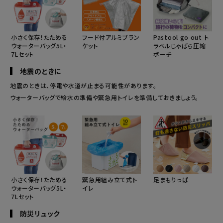
Pastool go out ト
小さく保存！たためる
フード付アルミブラン
ラベルじゃばら圧縮
ウォーターバッグ5L・
ケット
ポーチ
7Lセット
地震のときに
地震のときは、停電や水道が止まる可能性があります。
ウォーターバッグで給水の準備や緊急用トイレを準備しておきましょう。
小さく保存！たためる
緊急用組み立て式ト
足まもりっぱ
ウォーターバッグ5L・
イレ
7Lセット
防災リュック