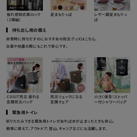
揺れ感知式扉ロック
足まもりっぱ
レザー調足まもりっ
（2個組）
ぱ
持ち出し用の備え
非常時に持ちだすのにおすすめの防災グッズはこちら。
台風や地震の際にもこれで安心です。
COGIT防災 座れる
防災リュックになる
小さく保存！ストッパ
玄関防災バッグ
玄関チェア
ー付シャワーバッグ
緊急用トイレ
折りたたみできる緊急用トイレがあれば水が止まったときも安心。
簡単に使えて、アウトドア、登山、キャンプなどにも活躍します。