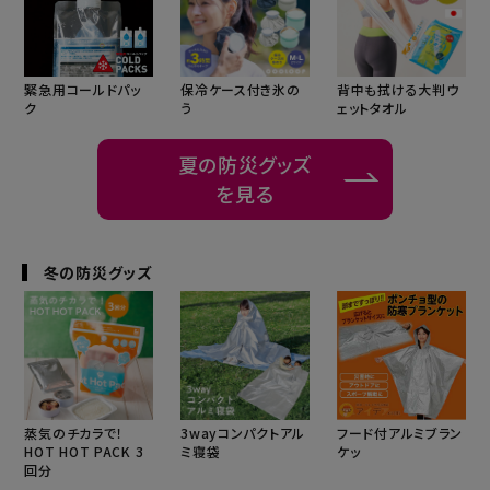
背中も拭ける大判ウ
緊急用コールドパッ
保冷ケース付き氷の
ェットタオル
ク
う
夏の防災グッズ
を見る
冬の防災グッズ
蒸気のチカラで！
3wayコンパクトアル
フード付アルミブラン
HOT HOT PACK 3
ミ寝袋
ケッ
回分