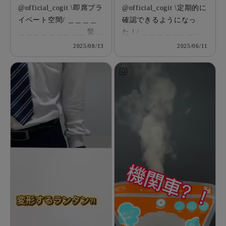
@official_cogit \即席プラ
@official_cogit \定期的に
イベート空間/ ＿＿＿＿
確認できるようになっ
＿＿＿＿＿＿＿＿＿ 緊急
た！/ ＿＿＿＿＿＿＿＿
トイレテント ¥5,280(税
＿＿＿＿＿ COGIT防災
2025/08/13
2025/06/11
込) ＿＿＿＿＿＿＿＿＿
座れる玄関防災バッグ
＿＿＿＿ アウトドアや災
¥13,200(税込) ＿＿＿＿＿
害時などに困る トイレや
＿＿＿＿＿＿＿＿ みなさ
着替え... そんな時にある
んに防災用品について質
と便利✨ ワンタッチで1
問です🙋🏼‍♀️ いざという緊
人の空間を作り出せる コ
急時に すぐ取り出せる場
ンパクトテント⛺️ 出入口
所に置いていますか？ 防
は開閉らくらく 両面スラ
災用品を買って満足して
イダー式ダブルファスナ
いませんか？ 私はいつの
ー💫 テントを広げると緊
間にかクローゼットの奥
急時の トイレや着替えな
の方に 移動してしまって
どに便利なサイズ感😊
ました…😵 そんな方にオ
(67cm×67cm×150cm) 薄
ススメしたい！！📣📣 普
くたためて収納しやすい
段は玄関チェアとして使
から 玄関や車などにも備
えて！ いざと言う時には