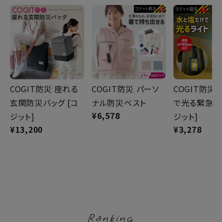
健康
カテゴリ一覧
お悩み解決コラム
COGIT防災 座れる
COGIT防災 パーソ
COGIT防災
INFORMATION
玄関防災バッグ [コ
ナル防災ベスト
で光る緊急ラ
¥
6,578
ジット]
ジット]
ご利用ガイド
¥
13,200
¥
3,278
プライバシーポリシー
特定商取引法について
会社概要
お問い合わせ
Ranking