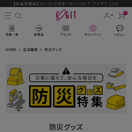
【全品正規品】コジット公式オンラインストア アイデア.com
0
特集一覧
新商品
ブランド
キャンペーン
レビュー
HOME
生活雑貨
防災グッズ
ACCOUNT MENU
ようこそ ゲスト 様
ログイン
会員登録
ブランドから探す
防災グッズ
新商品