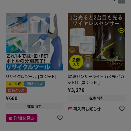
リサイクルツール [コジット]
電波センサーライト 行く先ピカ
ット！！ [コジット ]
メール便
掃除グッズ
¥
3,278
防災グッズ
¥
660
在庫切れ
在庫切れ
再入荷お知らせ
詳細を見る