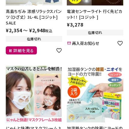
高島ちぢみ 涼感リラックスパン
電波センサーライト 行く先ピカ
ツ（ひざ丈） 3L-4L [コジット]
ット！！ [コジット ]
SALE
¥
3,278
¥
2,354
〜
¥
2,948
税込
在庫切れ
在庫切れ
再入荷お知らせ
詳細を見る
にゃんと快適!マスクフレーム 3
加湿器タンクの除菌にヨードの