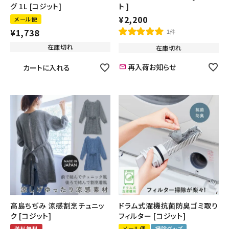
グ 1L [コジット]
ト ]
¥
2,200
メール便
¥
1,738
1件
在庫切れ
在庫切れ
再入荷お知らせ
カートに入れる
高島ちぢみ 涼感割烹チュニッ
ドラム式濯機抗菌防臭ゴミ取り
ク [コジット]
フィルター [コジット]
送料無料
メール便
掃除グッズ