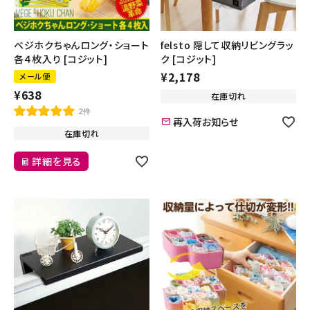
ベジホクちゃんロング・ショート
felsto 隠して収納リビングラッ
各４枚入り [コジット]
ク [コジット]
¥
2,178
メール便
¥
638
在庫切れ
2件
再入荷お知らせ
在庫切れ
詳細を見る