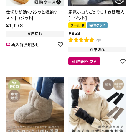
仕切りが動くパタッと収納ケー
家電ホコリごっそりすき間職人
ス S [コジット]
[コジット]
¥
1,078
メール便
掃除グッズ
¥
968
在庫切れ
2件
再入荷お知らせ
在庫切れ
詳細を見る