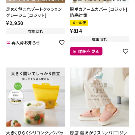
足ぬく包まれブートクッション
腕ポカアームカバー [コジット]
グレージュ [コジット]
防寒対策
¥
2,950
メール便
¥
814
在庫切れ
在庫切れ
再入荷お知らせ
詳細を見る
大きくひらくシリコンクックバッ
厚底 湯あがりスリッパ [コジッ