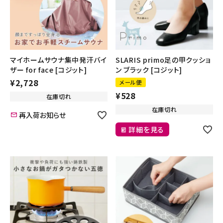
インテリア
健康
マイホームサウナ集中発汗バイ
SLARIS primo足の甲クッショ
ザー for face [コジット]
ン ブラック [コジット]
カテゴリ一覧
¥
2,728
メール便
¥
528
在庫切れ
お悩み解決コラム
在庫切れ
再入荷お知らせ
INFORMATION
詳細を見る
ご利用ガイド
プライバシーポリシー
特定商取引法について
会社概要
お問い合わせ