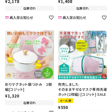
¥
2,178
¥
1,408
在庫切れ
在庫切れ
再入荷お知らせ
再入荷お知らせ
彩りマグネット鍋つかみ 2個
完売しました
組[コジット]
そのまま干せるマスク専用洗濯
ネット(2枚組) [コジット] SALE
¥
1,320
メール便
在庫切れ
¥
550