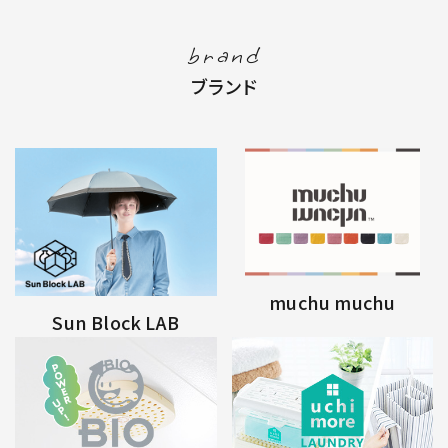
brand
ブランド
muchu muchu
Sun Block LAB