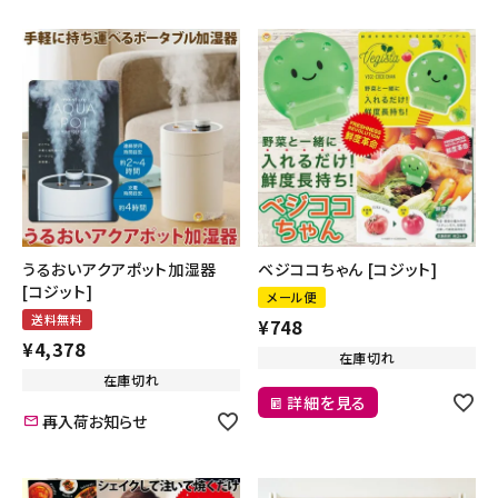
うるおいアクアポット加湿器
ベジココちゃん [コジット]
[コジット]
メール便
送料無料
¥
748
¥
4,378
在庫切れ
在庫切れ
詳細を見る
再入荷お知らせ