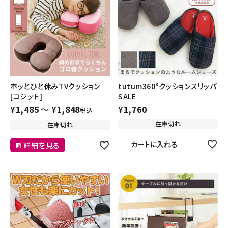
ホッとひと休みTVクッション
tutum360°クッションスリッパ
[コジット]
SALE
¥
1,485
〜
¥
1,848
¥
1,760
税込
在庫切れ
在庫切れ
カートに入れる
詳細を見る