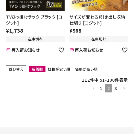
TVひっ掛けラック ブラック [コ
サイズが変わる!引き出し収納
ジット]
仕切り [コジット]
¥
1,738
¥
968
在庫切れ
在庫切れ
再入荷お知らせ
再入荷お知らせ
並び替え
新着順
価格が安い順
価格が高い順
112
件中
51
-
100
件表示
1
2
3