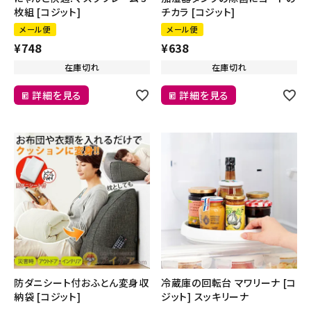
枚組 [コジット]
チカラ [コジット]
メール便
メール便
¥
748
¥
638
在庫切れ
在庫切れ
詳細を見る
詳細を見る
防ダニシート付おふとん変身収
冷蔵庫の回転台 マワリーナ [コ
納袋 [コジット]
ジット] スッキリーナ