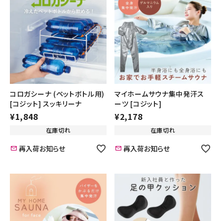
新商品
暑さ・紫外線対策グッズ
推し活グッズ
掃除グッズ
コロガシーナ (ペットボトル用)
マイホームサウナ集中発汗ス
[コジット] スッキリーナ
ーツ [コジット]
¥
1,848
¥
2,178
生活雑貨
在庫切れ
在庫切れ
ビューティー
再入荷お知らせ
再入荷お知らせ
ボディメイクグッズ
ファッション
アウトドア・トラベル