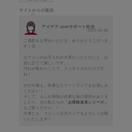
のURLから。 ╍ ╍ ╍
#楽家事 #清潔 #清潔な
╍ ╍ ╍ ╍ #コジット
╍ ╍ ╍ ╍ ╍ ╍ ╍ ╍
暮らし #潔癖 #ノータ
サイトからの返信
#cogit #コジット購入品
╍ ╍ ╍ ╍ ╍ ╍ ╍ ╍
ッチトイレワイパー
#暮らし #主婦 #雑貨 #
╍ ╍ ╍ ╍ #コジット
アイデア.comサポート担当
便利グッズ #アイデア
#cogit #コジット購入品
2025-10-09
#新商品 #掃除グッズ #
#暮らし #主婦 #雑貨 #
ご感想をお寄せいただき、ありがとうございま
洗濯 #洗濯機掃除 #乾
便利グッズ #アイデア
す！😊
燥機掃除 #洗濯乾燥機
#新商品 #洗濯 #洗濯洗
#乾燥機の掃除 #洗濯機
剤 #洗濯物 #家事楽 #楽
エアコンのお手入れが大変だったとのこと、お
の掃除 #お掃除アイテ
役に立てて嬉しいです。
家事 #時短 #石鹸ケー
汚れが取れたことで、スッキリされたのです
ム #洗濯機のホコリ #
ス #収納 #コンパクト #
ね！
ホコリごっそり洗濯機
泡立つ洗濯せっけんケ
乾燥フィルター職人
ぜひ今後も、快適なクリーンライフをお楽しみ
ース #泡立つ洗濯せっ
ください！
けんケーススリム
そして、もしお掃除が必要な他の場所がありま
したら、ぜひ私たちの
「お掃除道具シリーズ」
もご覧ください。✨
今後とも、コジット公式ストアをよろしくお願
いいたします！