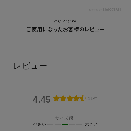
売11ヶ月で 出荷累計12
る時、 ワイパーにシー
す◎ 重曹などの洗剤を
埃をとったほうがいい
万個突破した 泡立つ洗
トを取り付けるのが面
使っても取れない、
よ と教えてもらいまし
濯せっけんケースに 汚
倒…。 シートを外す
review
掃除に時間をかける余
た⸌⍤⃝⸍ もうすぐ保証期
れをピンポイントで落
時、 汚れたシートを触
裕がない、 そんな方
間も終わってしまうの
ご使用になったお客様のレビュー
とす スリム バージョ
りたくない…。 そんな
にぜひおすすめです👌
で もう絶対に故障させ
ンが出ました！！🧼✨
方にオススメ👏🏻 ヘッ
╍ ╍ ╍ ╍ ╍ ╍ ╍ ╍
てはいけない、、笑 こ
襟や袖の頑固な汚れ
ドをシートの中央に置
╍ ╍ ╍ ╍ ╍ ╍ ╍ ╍
のブラシは白い部分が
や、 食べこぼした子供
いて、 床面に対して垂
╍ ╍ ╍ ╍ ╍ ╍ ╍ 最
ソフトブラシになって
服や泥んこ靴下…🧦 そ
直に押し込むだけ💫 ヘ
後までご覧頂きありが
いて 乾燥フィルターや
レビュー
んな時に便利な洗濯せ
ッド部分がシートをし
とうございます😭🧡商
扉の溝のホコリが取り
っけん。 でも、手がす
っかり挟んで 簡単に取
品について気になる
やすくて 黒い部分のハ
べったり、置き場所に
り付け完了😌✨ シート
事、分からない事等 皆
ードブラシでは 乾燥フ
困ったり 使いにくい…
を外す時は 本体の根元
様のコメント、お待ち
ィルター奥の乾燥経路
🥺 そこで！！ この洗
部分を垂直に持ち、 も
してます◎ ╍ ╍ ╍ ╍
の汚れを 取りやすい構
4.45
11件
濯せっけんが大活躍
う片方の手で持ち手部
╍ ╍ ╍ ╍ ╍ ╍ ╍ ╍
造になっている優れも
👏🏻✨ 《 point 》 ▶バ
分を引くだけで シート
╍ ╍ ╍ ╍ ╍ ╍ ╍ ╍
のです◎ 自由に角度が
ネが、せっけんを底に
に触らず捨てられるん
╍ ╍ ╍ 保存していた
変えられる約50cmもの
サイズ感
あるブラシに 押し当て
です🤗 使いやすいコン
小さい
大きい
だくと、 あとから見返
長いワイヤーで 細い隙
るからしっかりと泡立
パクトなヘッドと、 前