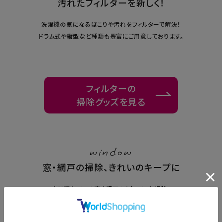
汚れたフィルターを新しく！
洗濯機の気になるほこりや汚れをフィルターで解決！
ドラム式や縦型など種類も豊富にご用意しております。
フィルターの
掃除グッズを見る
window
窓・網戸の掃除、きれいのキープに
実は汚れている窓や網戸もきれいにお掃除！
すき間汚れなど掃除しにくい場所もこれがあればすっきりきれい。