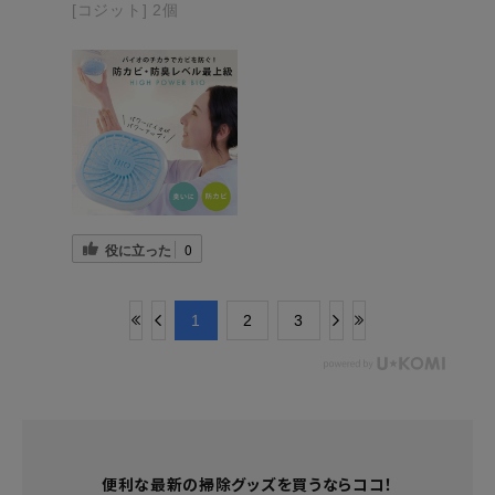
[コジット] 2個
役に立った
0
​1
​2
​3
便利な最新の掃除グッズを買うならココ！