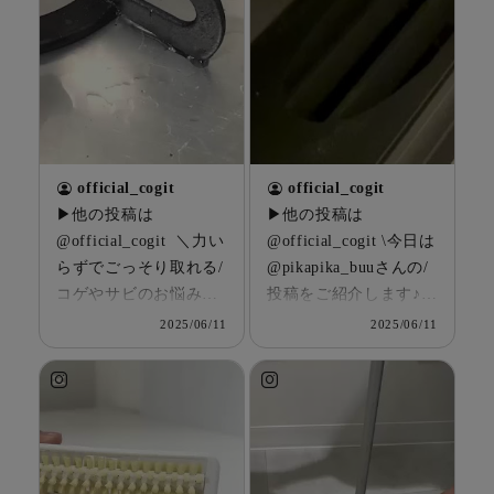
official_cogit
official_cogit
▶他の投稿は
▶他の投稿は
@official_cogit ＼力い
@official_cogit \今日は
らずでごっそり取れる/
@pikapika_buuさんの/
コゲやサビのお悩みに
投稿をご紹介します♪
💫 ＿＿＿＿＿＿＿＿
＿＿＿＿＿＿＿＿＿＿
2025/06/11
2025/06/11
＿＿＿＿＿ コンロの
＿＿＿ ホコリごっそり
コゲ取りごっそり職
洗濯機乾燥フィルター
人 ¥968(税込) ＿＿＿
職人 ¥858(税込) ＿＿＿
＿＿＿＿＿＿＿＿＿
＿＿＿＿＿＿＿＿＿＿
＿ コンロやフライパ
Posted @withregram •
ンの しつこいコゲや
@pikapika_buu . みん