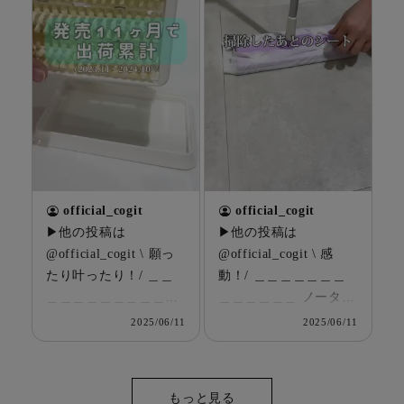
サビって、 掃除する
な洗濯機のお掃除って
気がなくなる… そんな
どうしてる？？ 私はサ
あなたにおすすめ！ コ
ボりすぎてヒートポン
ンパクトなのに超優秀
プが故障しました。笑
✨ 少しの力でコゲやサ
ちょうどいいタイミン
ビを ごっそり落とし
グで @official_cogit の
てくる 2way仕様のス
お掃除アイテムを モニ
クレーパー＆ブラシで
ターさせてもらえたの
す🪥 ステンレス製のス
で紹介するね⸌⍤⃝⸍ "ホコ
クレーパーは 傾斜し
リごっそり洗濯乾燥フ
official_cogit
official_cogit
た先端が 汚れのすき
ィルター職人" 最近洗
▶他の投稿は
▶他の投稿は
間に入り込むんで ご
濯乾燥機の時間が長す
@official_cogit \ 願っ
@official_cogit \ 感
っそり落とします♪ ブ
ぎて長すぎて、、 保証
たり叶ったり！/ ＿＿
動！/ ＿＿＿＿＿＿＿
ラシは金属で細かい場
期間内だったので修理
＿＿＿＿＿＿＿＿＿＿
＿＿＿＿＿＿ ノータッ
所に届くから コーナ
に来てもらったら ヒー
＿ 泡立つ洗濯せっけん
チトイレワイパー
2025/06/11
2025/06/11
ー掃除にもおすすめで
トポンプに色々と詰ま
ケース(スリム)
¥1,628(税込) ＿＿＿＿
す🫧 フック穴付きだか
ってて 乾燥しずらくな
¥1,408(税込) ＿＿＿＿
＿＿＿＿＿＿＿＿＿ ト
ら、 場所を取らずに
ってたそうです(՞ . .՞)
＿＿＿＿＿＿＿＿＿ 発
イレの床や壁を掃除す
もっと見る
引掛けて収納も可能で
業者の方にも定期的に