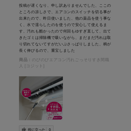
キッチンリセット
でご覧頂きありがとう
╍ ╍ ╍ ╍ ╍ ╍ ╍ ╍
╍ ╍ ╍ ╍ ╍ ╍ ╍ ╍
投稿が遅くなり、申し訳ありませんでした、ここの
ございます😭🧡商品に
ところの凉しさで、エアコンのスイッチを切る事が
╍ ╍ ╍ ╍ ╍ ╍ ╍ ╍
╍ ╍ ╍ 保存していた
ついて気になる事、分
出来たので、昨日使いました、他の薬品を使う事な
最後までご覧頂きあり
だくと、 あとから見返
からない事等 皆様のコ
く、水で濡らしたのを使うので安心して使えるま
がとうございます😭🧡
す際に便利です。 ╍
メント、お待ちしてま
す、汚れも酷かったので何回もゆすぎ直して、出て
商品について気になる
╍ ╍ ╍ ╍ ╍ ╍ ╍ ╍
きたゴミは掃除機で吸いながら、まだまだ汚れは取
す◎ ╍ ╍ ╍ ╍ ╍ ╍
事、分からない事等 皆
╍ ╍ ╍ ╍ ╍ ╍ ╍ ╍
り切れてないてすがだいぷさっぱりしました、柄が
╍ ╍ ╍ ╍ ╍ ╍ ╍ ╍
様のコメント、お待ち
╍ ╍ ╍ ╍ ╍ ╍ オン
長く伸びるので、重宝しました
╍ ╍ ╍ ╍ ╍ ╍ ╍ ╍
してます◎ ╍ ╍ ╍ ╍
ラインストアは、
╍ 保存していただく
商品：
のびのびエアコン汚れごっそりすき間職
╍ ╍ ╍ ╍ ╍ ╍ ╍ ╍
@official_cogit こちら
人 [コジット]
と、 あとから見返す際
╍ ╍ ╍ ╍ ╍ ╍ ╍ ╍
のURLから。 ╍ ╍ ╍
に便利です。 ╍ ╍ ╍
╍ ╍ ╍ 保存していた
╍ ╍ ╍ ╍ ╍ ╍ ╍ ╍
╍ ╍ ╍ ╍ ╍ ╍ ╍ ╍
だくと、 あとから見返
╍ ╍ ╍ ╍ ╍ ╍ ╍ ╍
╍ ╍ ╍ ╍ ╍ ╍ ╍ ╍
す際に便利です。 ╍
╍ ╍ ╍ ╍ #コジット
╍ ╍ ╍ ╍ オンライン
╍ ╍ ╍ ╍ ╍ ╍ ╍ ╍
#cogit #コジット購入品
ストアは、
╍ ╍ ╍ ╍ ╍ ╍ ╍ ╍
#暮らし #主婦 #雑貨 #
@official_cogit こちら
╍ ╍ ╍ ╍ ╍ ╍ オン
便利グッズ #アイデア
のURLから。 ╍ ╍ ╍
ラインストアは、
#新商品 #トイレ掃除 #
╍ ╍ ╍ ╍ ╍ ╍ ╍ ╍
@official_cogit こちら
掃除グッズ #ワイパー
役に立った
0
╍ ╍ ╍ ╍ ╍ ╍ ╍ ╍