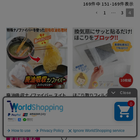
169
件中
151
-
169
件表示
1
…
3
4
廃油吸収ナノファイバー スイト
ほこり取りフィルター換気扇用
リマスター20g [コジット]
10枚組 [コジット]
掃除グッズ
掃除グッズ
¥
748
¥
748
2件
在庫切れ
在庫切れ
詳細を見る