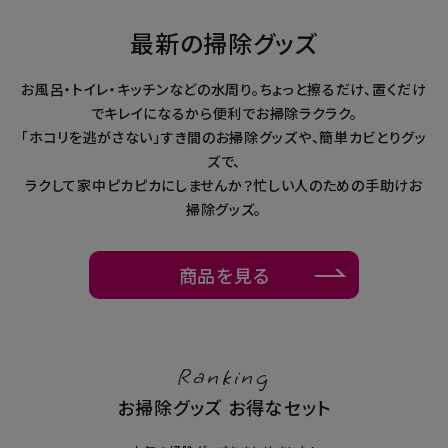
暑さ・紫外線対策グッズ
最新の掃除グッズ
推し活グッズ
お風呂・トイレ・キッチンなどの水周り。ちょっと擦るだけ、置くだけ
でキレイになるから便利でお掃除ラクラク。
掃除グッズ
「ホコリを逃がさない」すき間のお掃除グッズや、簡単カビとりグッ
ズで、
ラクして家中ピカピカにしませんか？忙しい人のための手助けお
生活雑貨
掃除グッズ。
ビューティー
商品を見る
ボディメイクグッズ
ファッション
Ranking
アウトドア・トラベル
お掃除グッズ お得なセット
インテリア