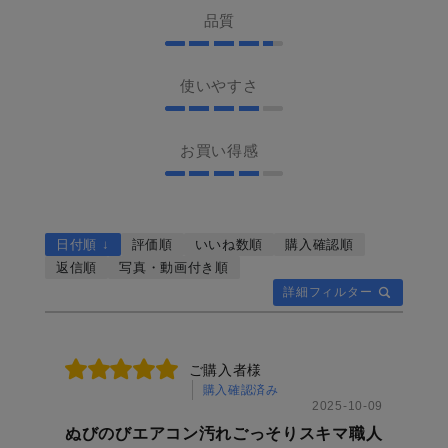
す際に便利です。 ╍
間から奥の埃を取るこ
つ💫 ▶ケースに入れた
後左右に倒せるポール
品質
╍ ╍ ╍ ╍ ╍ ╍ ╍ ╍
とができるよ✌︎ ちょう
まま水で濡らす事もで
で 狭い所もらくらくお
╍ ╍ ╍ ╍ ╍ ╍ ╍ ╍
ど修理が終わったあと
きるからそのまま衣類
掃除✨ 柄の部分には便
╍ ╍ ╍ ╍ ╍ ╍ オン
だから そんなに埃が溜
などの汚れを落とせる
利なごみ捨て用ピンセ
使いやすさ
ラインストアは、
まっていなかったけど
👕 ▶細かくなったせっ
ット付！ しかも嬉しい
@official_cogit こちら
1回乾燥機回しただけで
けんも使えて便利！ ▶
自立タイプ👏🏻✨ 掃除
のURLから。 ╍ ╍ ╍
も埃が少し溜まってま
お買い得感
使ったあともフタに通
中や保管に便利なんで
╍ ╍ ╍ ╍ ╍ ╍ ╍ ╍
した！！ 洗濯機に乾燥
気口があるから 乾きや
す😊 トイレの床や壁掃
╍ ╍ ╍ ╍ ╍ ╍ ╍ ╍
機能がついているもの
すい✨ ▶置き場所に困
除の負担を減らそう🥰
╍ ╍ ╍ ╍ #コジット
は 故障しやすいような
っていたせっけんもト
╍ ╍ ╍ ╍ ╍ ╍ ╍ ╍
#コジット購入品 #コジ
のでしっかりとお手入
日付順 ↓
評価順
いいね数順
購入確認順
レーに置ける💫 ▶スリ
╍ ╍ ╍ ╍ ╍ ╍ ╍ ╍
ット新商品 #暮らし #
れして 大切に使いたい
返信順
写真・動画付き順
ムだから場所をとらな
╍ ╍ ╍ ╍ ╍ ╍ ╍ 最
主婦 #雑貨 #便利グッ
と思います✐☡ 気にな
詳細フィルター
い👏🏻 嬉しいpointがた
後までご覧頂きありが
ズ #アイデア #こんろ #
る方はぜひcheckしてみ
くさん🥰 せっけんの収
とうございます😭🧡商
フライパン #コンロ掃
てね♡ 𖠿⸝
納から 衣類の汚れ落と
品について気になる
除 #キッチン用品 #キ
@official_cogit ╍ ╍
しまでこれ1つ🧼 汚れ
ご購入者様
事、分からない事等 皆
ッチン #掃除グッズ #
╍ ╍ ╍ ╍ ╍ ╍ ╍ ╍
購入確認済み
た時にササッと洗濯！
様のコメント、お待ち
2025-10-09
家事楽 #台所用品 #キ
╍ ╍ ╍ ╍ ╍ ╍ ╍ ╍
毎日がもっと快適に😌
してます◎ ╍ ╍ ╍ ╍
ぬびのびエアコン汚れごっそりスキマ職人
ッチン掃除 #掃除術 #
╍ ╍ ╍ ╍ ╍ 最後ま
✨ ╍ ╍ ╍ ╍ ╍ ╍ ╍
╍ ╍ ╍ ╍ ╍ ╍ ╍ ╍