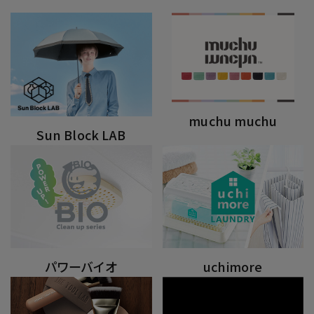
muchu muchu
Sun Block LAB
パワーバイオ
uchimore