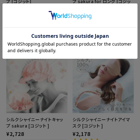
プ [コジット]
プ sakura for ロング [コジッ
ト ]
¥
1,980
¥
3,278
1件
在庫切れ
カートに入れる
再入荷お知らせ
シルクシャイニーナイトキャッ
シルクシャイニーナイトアイマ
プ sakura [コジット ]
スク [コジット ]
¥
2,728
¥
2,178