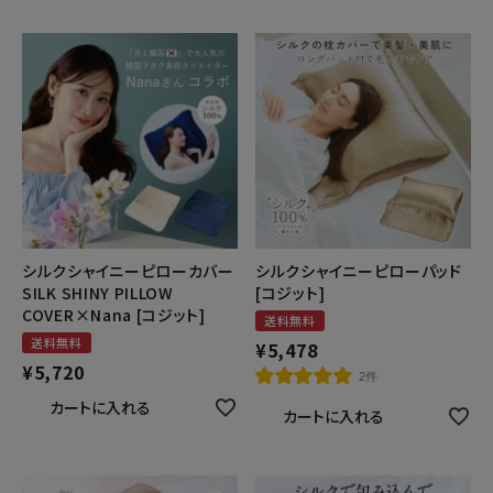
健康
カテゴリ一覧
お悩み解決コラム
INFORMATION
シルクシャイニーピローカバー
シルクシャイニーピローパッド
ご利用ガイド
SILK SHINY PILLOW
[コジット]
プライバシーポリシー
COVER×Nana [コジット]
送料無料
送料無料
¥
5,478
特定商取引法について
¥
5,720
2件
会社概要
カートに入れる
カートに入れる
お問い合わせ