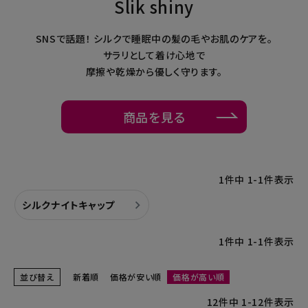
Slik shiny
暑さ・紫外線対策グッズ
SNSで話題！ シルクで睡眠中の髪の毛やお肌のケアを。
サラリとして着け心地で
推し活グッズ
摩擦や乾燥から優しく守ります。
掃除グッズ
商品を見る
生活雑貨
ビューティー
1
件中
1
-
1
件表示
ボディメイクグッズ
シルクナイトキャップ
ファッション
1
件中
1
-
1
件表示
アウトドア・トラベル
並び替え
新着順
価格が安い順
価格が高い順
12
件中
1
-
12
件表示
インテリア