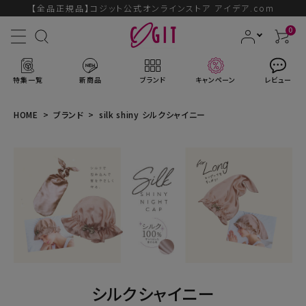
【全品正規品】コジット公式オンラインストア アイデア.com
0
特集一覧
新商品
ブランド
キャンペーン
レビュー
HOME
ブランド
silk shiny シルクシャイニー
ACCOUNT MENU
ようこそ ゲスト 様
ログイン
会員登録
ブランドから探す
シルクシャイニー
新商品